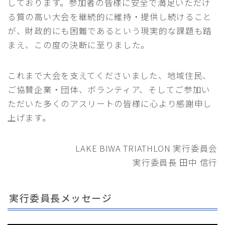
しております。参加者の皆様に安全で満足いただけ
る質の高い大会を継続的に維持・提供し続けること
REPORT
過去大会情報
が、財政的にも困難であるという現実的な課題も踏
まえ、この度の決断に至りました。
CONTACT
お問い合わせ
メディア関係者の皆さまへ［取材申請］
これまで大会を支えてくださいました、地域住民、
ご協賛企業・団体、ボランティア、そしてご参加い
ENGLISH
ただいた多くのアスリートの皆様に心より感謝申し
上げます。
LAKE BIWA TRIATHLON 実行委員会
実行委員長 田中 信行
実行委員長メッセージ