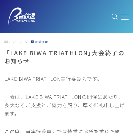
MENU
ABOUT
大会概要
2025.12.15
新着情報
ABOUT/大会概要
「LAKE BIWA TRIATHLON」大会終了の
お知らせ
FEATURE｜大会と琵琶湖の魅力
MESSAGE｜メッセージ
LAKE BIWA TRIATHLON実行委員会です。
SUSTAINABLE｜サステナブルへの取り組み
エキスポ出展社のみなさまへ
平素は、LAKE BIWA TRIATHLONの開催にあたり、
多大なるご支援とご協力を賜り、厚く御礼申し上げ
NEWS
最新情報
ます。
COURSE
コース紹介
この度、当実行委員会では慎重に協議を重ねた結