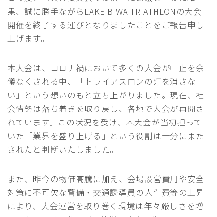
RACE COURSE GUIDE
果、誠に勝手ながらLAKE BIWA TRIATHLONの大会
開催を終了する運びとなりましたことをご報告申し
TRAFFIC REGULATION｜交通規制へのご協力のお
願い
上げます。
EXPO｜エキスポ情報
本大会は、コロナ禍において多くの大会が中止を余
FOR ATHELETES
参加者の皆さまへ
儀なくされる中、「トライアスロンの灯を消さな
い」という想いのもと立ち上がりました。現在、社
RACE GUIDE 競技ガイド
会情勢は落ち着きを取り戻し、各地で大会が再開さ
START LIST 選手名簿
れています。この状況を受け、本大会が当初担って
COURSE コースマップ
いた「業界を盛り上げる」という役割は十分に果た
されたと判断いたしました。
SPECIAL
スペシャル
応援ガイド｜Cheering Guide
また、昨今の物価高騰に加え、会場設営費用や安全
おもてなしプレゼント
対策に不可欠な警備・交通誘導員の人件費等の上昇
により、大会運営を取り巻く環境は年々厳しさを増
SUSTAINABLE｜サステナブルへの取り組み