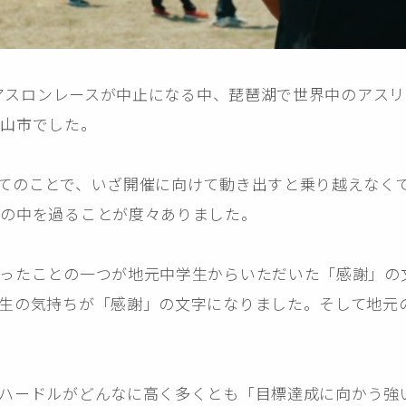
応援ガイド｜Cheering Guide
おもてなしプレゼント
SUSTAINABLE｜サステナブルへの取り
組み
ライアスロンレースが中止になる中、琵琶湖で世界中のアス
守山市でした。
REPORT
過去大会情報
てのことで、いざ開催に向けて動き出すと乗り越えなく
CONTACT
お問い合わせ
頭の中を過ることが度々ありました。
メディア関係者の皆さまへ［取材申請］
なったことの一つが地元中学生からいただいた「感謝」の
ENGLISH
生の気持ちが「感謝」の文字になりました。そして地元
ハードルがどんなに高く多くとも「目標達成に向かう強