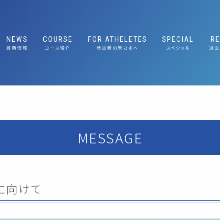
NEWS
COURSE
FOR ATHELETES
SPECIAL
R
最新情報
コース紹介
参加者の皆さまへ
スペシャル
過去
RACE COURSE GUIDE
大会概要
RACE GUIDE 競技ガイド
応援ガイド｜Cheer
Guide
TRAFFIC REGULATION｜交
E｜大会と琵琶湖の
START LIST 選手名簿
通規制へのご協力のお願い
おもてなしプレゼン
ABOUT
大会概要
COURSE コースマップ
EXPO｜エキスポ情報
SUSTAINABLE
E｜メッセージ
ABOUT/大会概要
ルへの取り組み
FEATURE｜大会と琵琶湖の魅力
MESSAGE
NABLE｜サステナブ
組み
MESSAGE｜メッセージ
出展社のみなさまへ
SUSTAINABLE｜サステナブルへの取り
組み
開催に向けて
エキスポ出展社のみなさまへ