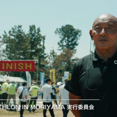
NEWS
最新情報
COURSE
コース紹介
RACE COURSE GUIDE
TRAFFIC REGULATION｜交通規制への
ご協力のお願い
EXPO｜エキスポ情報
FOR ATHELETES
参加者の皆さまへ
RACE GUIDE 競技ガイド
START LIST 選手名簿
COURSE コースマップ
SPECIAL
スペシャル