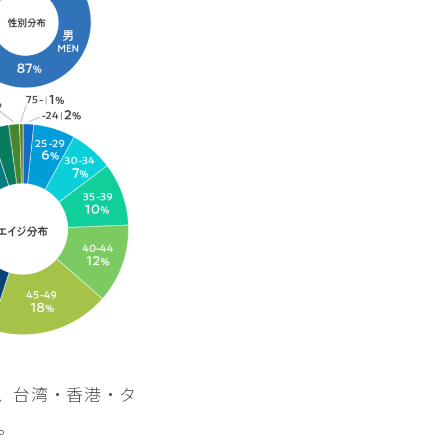
らも、台湾・香港・タ
。