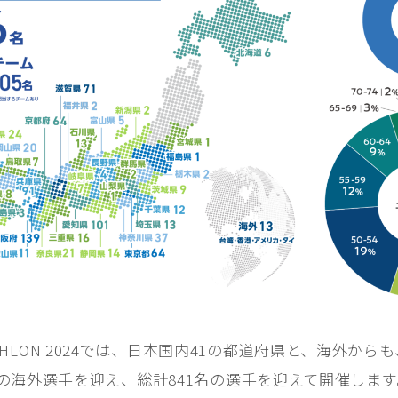
応援ガイド｜Cheering Guide
おもてなしプレゼント
SUSTAINABLE｜サステナブルへの取り
組み
REPORT
過去大会情報
CONTACT
お問い合わせ
メディア関係者の皆さまへ［取材申請］
ENGLISH
TRIATHLON 2024では、日本国内41の都道府県と、海外か
の海外選手を迎え、総計841名の選手を迎えて開催します