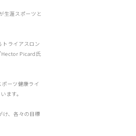
ンが生涯スポーツと
るトライアスロン
or Picard氏
スポーツ健康ライ
ています。
がけ、各々の目標