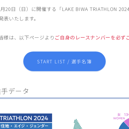
NEWS
最新情報
月20日（日）に開催する「LAKE BIWA TRIATHLON 2
発表いたします。
COURSE
コース紹介
RACE COURSE GUIDE
皆様は、以下ページより
ご自身のレースナンバーを必ず
TRAFFIC REGULATION｜交通規制への
ご協力のお願い
EXPO｜エキスポ情報
START LIST / 選手名簿
FOR ATHELETES
参加者の皆さまへ
RACE GUIDE 競技ガイド
選手データ
START LIST 選手名簿
COURSE コースマップ
SPECIAL
スペシャル