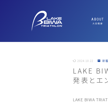
ABOUT
大会概要
ABOUT/
FEATUR
魅力
MESSAG
2024.10.22
新
SUSTAI
LAKE B
ルへの取り
発表とエ
エキスポ
LAKE BIWA T