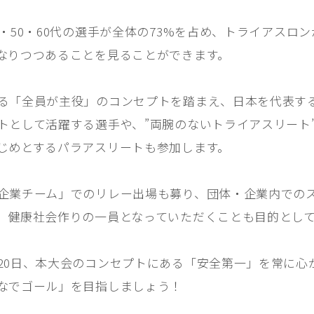
0・50・60代の選手が全体の73%を占め、トライアスロ
なりつつあることを見ることができます。
る「全員が主役」のコンセプトを踏まえ、日本を代表す
として活躍する選手や、”両腕のないトライアスリート”Hect
じめとするパラアスリートも参加します。
企業チーム」でのリレー出場も募り、団体・企業内での
、健康社会作りの一員となっていただくことも目的とし
20日、本大会のコンセプトにある「安全第一」を常に心
なでゴール」を目指しましょう！