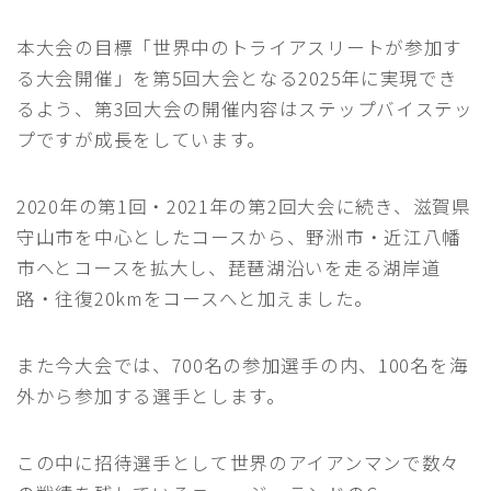
REPORT
過去大会情報
本大会の目標「世界中のトライアスリートが参加す
る大会開催」を第5回大会となる2025年に実現でき
CONTACT
お問い合わせ
るよう、第3回大会の開催内容はステップバイステッ
プですが成長をしています。
メディア関係者の皆さまへ［取材申請］
2020年の第1回・2021年の第2回大会に続き、滋賀県
ENGLISH
守山市を中心としたコースから、野洲市・近江八幡
市へとコースを拡大し、琵琶湖沿いを走る湖岸道
路・往復20kmをコースへと加えました。
また今大会では、700名の参加選手の内、100名を海
外から参加する選手とします。
この中に招待選手として世界のアイアンマンで数々