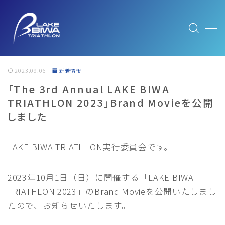
MENU
ABOUT
大会概要
2023.09.06
新着情報
ABOUT/大会概要
「The 3rd Annual LAKE BIWA
TRIATHLON 2023」Brand Movieを公開
FEATURE｜大会と琵琶湖の魅力
しました
MESSAGE｜メッセージ
SUSTAINABLE｜サステナブルへの取り組み
LAKE BIWA TRIATHLON実行委員会です。
エキスポ出展社のみなさまへ
2023年10月1日（日）に開催する「LAKE BIWA
NEWS
最新情報
TRIATHLON 2023」のBrand Movieを公開いたしまし
たので、お知らせいたします。
COURSE
コース紹介