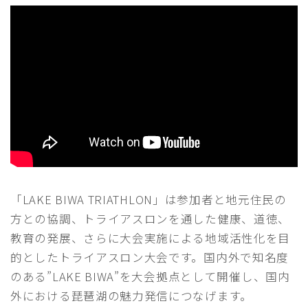
RACE COURSE GUIDE
TRAFFIC REGULATION｜交通規制へのご協力のお
願い
EXPO｜エキスポ情報
FOR ATHELETES
参加者の皆さまへ
RACE GUIDE 競技ガイド
START LIST 選手名簿
COURSE コースマップ
「LAKE BIWA TRIATHLON」は参加者と地元住民の
方との協調、トライアスロンを通した健康、道徳、
SPECIAL
スペシャル
教育の発展、さらに大会実施による地域活性化を目
応援ガイド｜Cheering Guide
的としたトライアスロン大会です。国内外で知名度
おもてなしプレゼント
のある”LAKE BIWA”を大会拠点として開催し、国内
外における琵琶湖の魅力発信につなげます。
SUSTAINABLE｜サステナブルへの取り組み