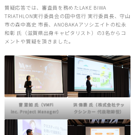
質疑応答では、審査員を務めたLAKE BIWA
TRIATHLON実行委員会の田中信行 実行委員長、守山
市の森中高史 市長、ANOBAKAアソシエイトの松永
和彰 氏（滋賀県出身キャピタリスト）の3名からコ
メントや質疑を頂きました。
曹 葦如 氏（
VMFi
洪 偉豪 氏（
株式会社テッ
inc.
Project Manager）
クシンカー
代表取締役）