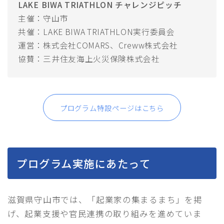
LAKE BIWA TRIATHLON チャレンジピッチ
主催：守山市
REPORT
過去大会情報
共催：LAKE BIWA TRIATHLON実行委員会
運営：株式会社COMARS、Creww株式会社
CONTACT
お問い合わせ
協賛：三井住友海上火災保険株式会社
メディア関係者の皆さまへ［取材申請］
ENGLISH
プログラム特設ページはこちら
プログラム実施にあたって
滋賀県守山市では、「起業家の集まるまち」を掲
げ、起業支援や官民連携の取り組みを進めていま