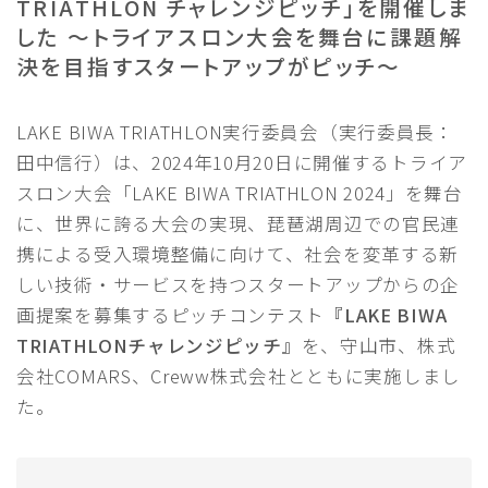
TRIATHLON チャレンジピッチ」を開催しま
RACE COURSE GUIDE
した 〜トライアスロン大会を舞台に課題解
TRAFFIC REGULATION｜交通規制へのご協力のお
決を目指すスタートアップがピッチ〜
願い
EXPO｜エキスポ情報
LAKE BIWA TRIATHLON実行委員会（実行委員長：
田中信行）は、2024年10月20日に開催するトライア
FOR ATHELETES
参加者の皆さまへ
スロン大会「LAKE BIWA TRIATHLON 2024」を舞台
RACE GUIDE 競技ガイド
に、世界に誇る大会の実現、琵琶湖周辺での官民連
START LIST 選手名簿
携による受入環境整備に向けて、社会を変革する新
しい技術・サービスを持つスタートアップからの企
COURSE コースマップ
画提案を募集するピッチコンテスト
『LAKE BIWA
TRIATHLONチャレンジピッチ』
を、守山市、株式
SPECIAL
スペシャル
会社COMARS、Creww株式会社とともに実施しまし
応援ガイド｜Cheering Guide
た。
おもてなしプレゼント
SUSTAINABLE｜サステナブルへの取り組み