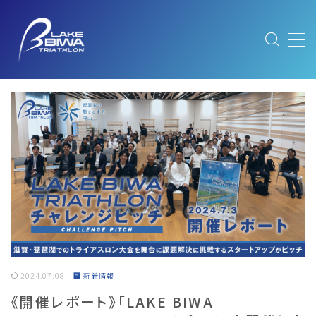
MENU
ABOUT
大会概要
ABOUT/大会概要
FEATURE｜大会と琵琶湖の魅力
MESSAGE｜メッセージ
SUSTAINABLE｜サステナブルへの取り組み
エキスポ出展社のみなさまへ
NEWS
最新情報
2024.07.08
新着情報
《開催レポート》「LAKE BIWA
COURSE
コース紹介