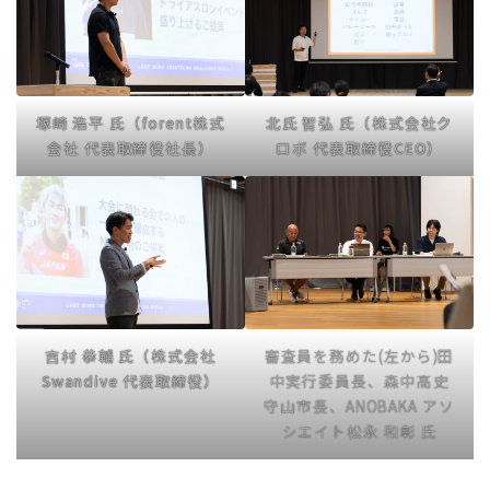
塚崎 浩平 氏（
forent株式
北氏 智弘 氏（
株式会社ク
会社
代表取締役社長）
ロボ
代表取締役CEO）
吉村 恭輔 氏（
株式会社
審査員を務めた(左から)田
Swandive
代表取締役）
中実行委員長、森中高史
守山市長、ANOBAKA アソ
シエイト松永 和彰 氏