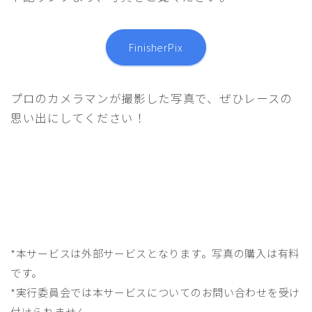
RACE COURSE GUIDE
TRAFFIC REGULATION｜交通規制へのご協力のお
願い
FinisherPix
EXPO｜エキスポ情報
プロのカメラマンが撮影した写真で、ぜひレースの
FOR ATHELETES
参加者の皆さまへ
思い出にしてください！
RACE GUIDE 競技ガイド
START LIST 選手名簿
COURSE コースマップ
SPECIAL
スペシャル
応援ガイド｜Cheering Guide
*本サービスは外部サービスとなります。写真の購入は有料
です。
おもてなしプレゼント
*実行委員会では本サービスについてのお問い合わせを受け
SUSTAINABLE｜サステナブルへの取り組み
付けられません。