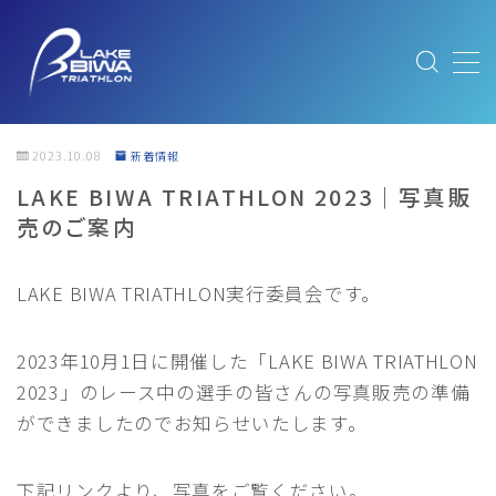
MENU
ABOUT
大会概要
2023.10.08
新着情報
ABOUT/大会概要
LAKE BIWA TRIATHLON 2023｜写真販
売のご案内
FEATURE｜大会と琵琶湖の魅力
MESSAGE｜メッセージ
LAKE BIWA TRIATHLON実行委員会です。
SUSTAINABLE｜サステナブルへの取り組み
エキスポ出展社のみなさまへ
2023年10月1日に開催した「LAKE BIWA TRIATHLON
2023」のレース中の選手の皆さんの写真販売の準備
NEWS
最新情報
ができましたのでお知らせいたします。
COURSE
コース紹介
下記リンクより、写真をご覧ください。