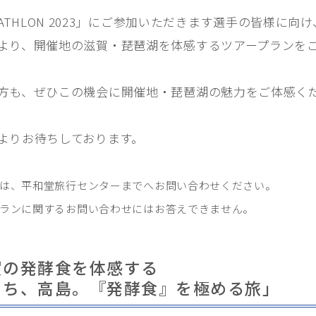
NEWS
最新情報
 TRIATHLON 2023」にご参加いただきます選手の皆様に
より、開催地の滋賀・琵琶湖を体感するツアープランを
COURSE
コース紹介
RACE COURSE GUIDE
方も、ぜひこの機会に開催地・琵琶湖の魅力をご体感く
TRAFFIC REGULATION｜交通規制への
ご協力のお願い
EXPO｜エキスポ情報
よりお待ちしております。
FOR ATHELETES
参加者の皆さまへ
ては、平和堂旅行センターまでへお問い合わせください。
RACE GUIDE 競技ガイド
プランに関するお問い合わせにはお答えできません。
START LIST 選手名簿
COURSE コースマップ
賀の発酵食を体感する
まち、高島。『発酵食』を極める旅」
SPECIAL
スペシャル