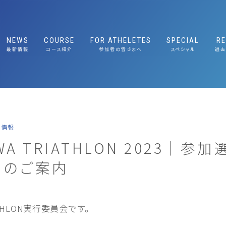
NEWS
COURSE
FOR ATHELETES
SPECIAL
R
最新情報
コース紹介
参加者の皆さまへ
スペシャル
過去
RACE COURSE GUIDE
大会概要
RACE GUIDE 競技ガイド
応援ガイド｜Cheer
Guide
TRAFFIC REGULATION｜交
E｜大会と琵琶湖の
START LIST 選手名簿
通規制へのご協力のお願い
おもてなしプレゼン
ABOUT
大会概要
COURSE コースマップ
EXPO｜エキスポ情報
SUSTAINABLE
E｜メッセージ
ABOUT/大会概要
ルへの取り組み
着情報
FEATURE｜大会と琵琶湖の魅力
NABLE｜サステナブ
IWA TRIATHLON 2023｜
組み
MESSAGE｜メッセージ
ンのご案内
出展社のみなさまへ
SUSTAINABLE｜サステナブルへの取り
組み
エキスポ出展社のみなさまへ
RIATHLON実行委員会です。