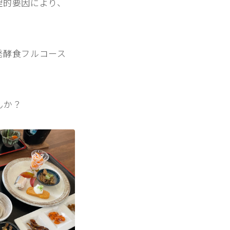
理的要因により、
発酵食フルコース
んか？