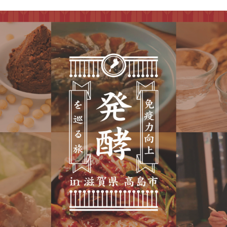
応援ガイド｜Cheering Guide
おもてなしプレゼント
SUSTAINABLE｜サステナブルへの取り
組み
REPORT
過去大会情報
CONTACT
お問い合わせ
メディア関係者の皆さまへ［取材申請］
ENGLISH