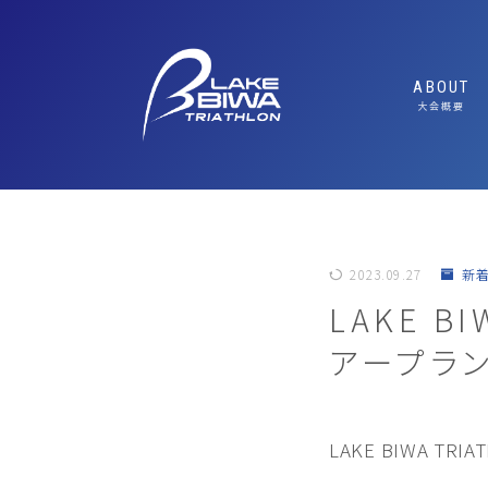
ABOUT
大会概要
ABOUT/
FEATUR
魅力
MESSAG
2023.09.27
新
SUSTAI
LAKE B
ルへの取り
アープラ
エキスポ
LAKE BIWA T